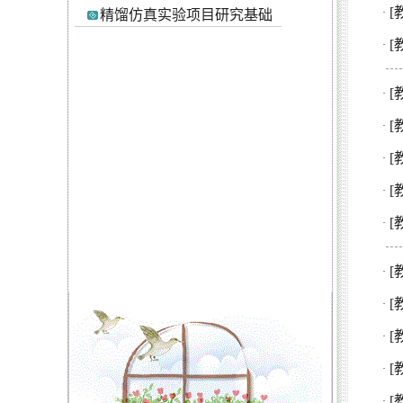
[
·
精馏仿真实验项目研究基础
[
·
[
·
[
·
[
·
[
·
[
·
[
·
[
·
[
·
[
·
[
·