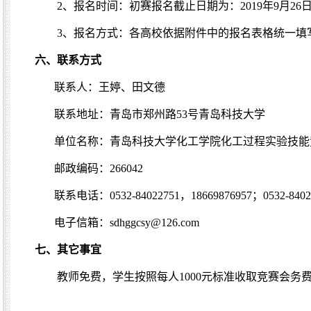
2
、报名时间：初赛报名截止日期为：
2019
年
9
月
26
3
、报名方式：各高校依据附件中的报名表格统一填
六、联系方式
联系人：王婷、田文德
联系地址：青岛市郑州路
53
号青岛科技大学
单位名称：青岛科技大学化工学院化工过程实验技能
邮政编码：
266042
联系电话：
0532-84022751
，
18669876957
；
0532-840
电子信箱：
sdhggcsy@126.com
七、其它事宜
教师免费，学生按照每人
1000
元标准收取竞赛会务