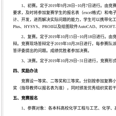
1
、初赛。定于
2019
年
9
月
28
日
~10
月
7
日进行。由竞
要求，及时将参加复赛学生的报名表（
excel
格式）和电
计、开发，进而解决实际问题的能力，学生可以携带化
Plus
、
HYSYS
、
PROII
以及绘图软件
AutoCAD
、
PDSOFT
2
、复赛。定于
2019
年
10
月
15
日
~10
月
18
日进行。由
辩。竞赛现场答辩定于
2019
年
10
月
28
日进行，每参赛队
答评委提出的问题。成绩优胜者参加决赛。
3
、决赛。定于
2019
年
10
月
29
日
~31
日进行，竞赛形
四、奖励办法
竞赛设一等奖、二等奖和三等奖。分别按参加复赛
奖（指导教师以报名表为准），同时颁发优秀组织奖若
五、竞赛报名
1
、参赛对象：
各本科高校化学工程与工艺、化学、