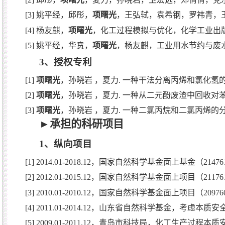
[3]
姚平经，邱彤，
项曙光
，王弘轼，袁希钢，罗袆青，
[4]
杨友麒，
项曙光
，化工过程模拟与优化，化学工业出
[5]
姚平经，华贲，
项曙光
，杨友麒，
工业用水节约与废
3
、授权专利
[1]
项曙光
，孙晓岩
，夏力
.
一种干法分离丙烯和氯化氢
[2]
项曙光
，孙晓岩
，夏力
.
一种从二元酚废渣中回收对
[3]
项曙光
，孙晓岩
，夏力
.
一种二氯丙烷和二氯丙烯的
►
承担的科研项目
1
、纵向项目
[1] 2014.01-2018.12
，国家自然科学基金面上基金（
21476
[2] 2012.01-2015.12
，国家自然科学基金面上项目（
21176
[3] 2010.01-2010.12
，国家自然科学基金面上项目（
20976
[4] 2011.01-2014.12
，山东省自然科学基金，
考虑本质安
[5] 2009.01-2011.12
，青岛市科技局，化工生产过程本质