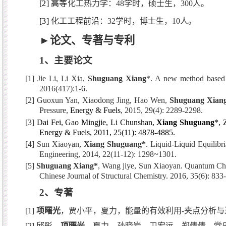
[2]
高等
化工热力学：
48
学时，硕士生，
300
人。
[3]
化工工程前沿：
32
学时，博士生，
10
人。
►
论文、专著与专利
1
、主要论文
[1]
Jie Li,
Li Xia,
Shuguang Xiang
*. A new method based o
2016(417):1-6.
[2]
Guoxun Yan, Xiaodong Jing, Hao Wen,
Shuguang Xiang
Pressure,
Energy & Fuels
, 2015, 29(4): 2289-2298.
[3]
Dai Fei, Gao Mingjie, Li Chunshan,
Xiang Shuguang
*
, 
Energy & Fuels, 2011, 25(11): 4878-4885.
[4]
Sun Xiaoyan,
Xiang Shuguang
*
. Liquid-Liquid Equilibr
Engineering, 2014, 22(11-12): 1298~1301.
[5]
Shuguang Xiang*
, Wang jiye, Sun Xiaoyan. Quantum Ch
Chinese Journal of Structural Chemistry. 2016, 35(6): 833
2
、专著
[1]
项曙光
，贾小平，夏力，能量的有效利用
-
夹点分析与
[2]
邱彤，
项曙光
，夏力，孙晓岩，卫宏远，郑倩倩，党