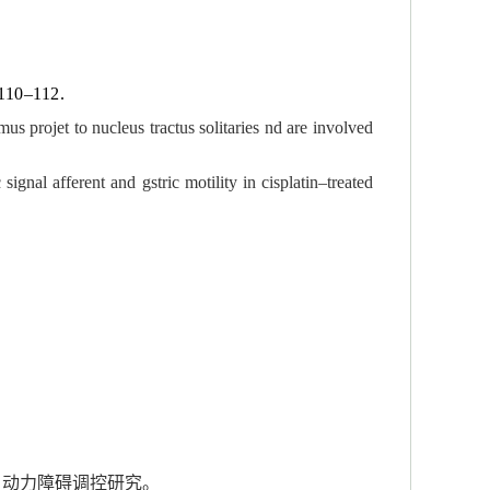
 110–112.
us projet to nucleus tractus solitaries nd are involved
ignal afferent and gstric motility in cisplatin–treated
胃动力障碍调控研究。