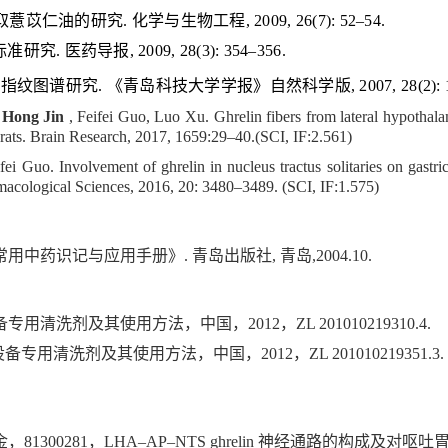
取薏苡仁油的研究
.
化学与生物工程
, 2009, 26(7): 52–54.
标准研究
.
医药导报
, 2009, 28(3): 354–356.
S
指纹图谱研究
.
《青岛科技大学学报》自然科学版
, 2007, 28(2):
Hong Jin
, Feifei Guo, Luo Xu. Ghrelin fibers from lateral hypothalam
ted rats. Brain Research, 2017, 1659:29–40.(SCI, IF:2.561)
 Guo. Involvement of ghrelin in nucleus tractus solitaries on gastric s
macological Sciences, 2016, 20: 3480–3489. (SCI, IF:1.575)
常用中药识记与应用手册》
.
青岛出版社
,
青岛
,2004.10.
备专用清洗剂及其使用方法，中国，
2012
，
ZL 201010219310.4.
设备专用清洗剂及其使用方法，中国，
2012
，
ZL 201010219351.3.
金，
81300281
，
LHA–AP–NTS ghrelin
神经通路的构成及对呕吐