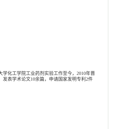
大学化工学院工业药剂实验工作至今，
2010
年晋
。发表学术论文
10
余篇，申请国家发明专利
2
件