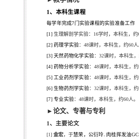
1
、本科生课程
每学年完成
7
门实验课程的实验准备工作
[1]
生理解剖学实验：
16
学时，本科生，约
[2]
药理学实验
：
48
课时，本科生，约
60
人
[3]
天然药物化学实验
：
32
课时，本科生，
[4]
药物分析学实验
：
48
课时，本科生，约
[5]
工业药剂学实验
：
48
课时，本科生，约
[6]
生物药剂学实验
：
32
课时，本科生，约
[7]
专业实验
：
48
课时，本科生，约
60
人。
►
论文、专著与专利
1
、主要论文
[1]
金宏
，于
慧荣，公衍玲
.
肉桂挥发油
GC