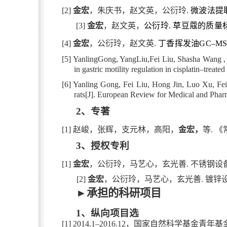
[2]
金宏
，朱庆书，赵文英，公衍玲
.
微波法提
[3]
金宏
，赵文英，
公衍玲
.
草豆蔻的质量
[4]
金宏
，公衍玲，赵文英
.
丁香挥发油
GC–M
[5] YanlingGong, YangLiu,Fei Liu, Shasha Wang ,
in gastric motility regulation in cisplatin–trea
[6] Yanling Gong, Fei Liu, Hong Jin, Luo Xu, Feifei
rats[J]. European Review for Medical and Phar
2
、专著
[1]
赵峻，张辉，支元林，高阳，
金宏，
等
.
《
3
、授权专利
[1]
金宏
，公衍玲，马艺心，玄光善
.
不锈钢设
[2]
金宏
，公衍玲，马艺心，玄光善
.
镀锌
►
承担的科研项目
1
、纵向项目选
[1] 2014.1–2016.12
，国家自然科学基金青年基