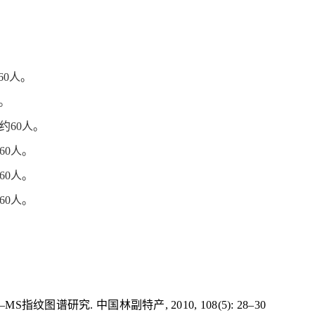
60
人。
。
约
60
人。
60
人。
60
人。
60
人。
–MS
指纹图谱研究
.
中国林副特产
, 2010, 108(5): 28–30