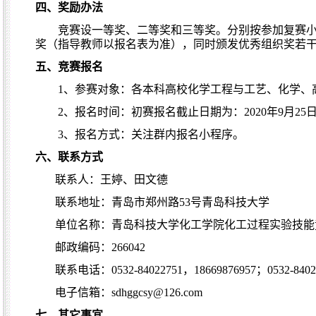
四、奖励办法
竞赛设一等奖、二等奖和三等奖。分别按参加复赛
奖（指导教师以报名表为准），同时颁发优秀组织奖若
五、竞赛报名
1
、参赛对象：各本科高校化学工程与工艺、化学、
2
、报名时间：初赛报名截止日期为：
2020
年
9
月
25
3
、报名方式：关注群内报名小程序。
六、联系方式
联系人：王婷、田文德
联系地址：青岛市郑州路
53
号青岛科技大学
单位名称：青岛科技大学化工学院化工过程实验技能
邮政编码：
266042
联系电话：
0532-84022751
，
18669876957
；
0532-840
电子信箱：
sdhggcsy@126.com
七、其它事宜