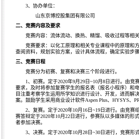
3
、协办单位：
山东京博控股集团有限公司
二、竞赛内容及要求
竞赛内容：流体流动、换热、精馏、吸收过程等相
竞赛要求：以化工原理和相关专业课程中的原理和
查阅资料，规划实验方案，设计具体流程，确定实验步
三、竞赛日程
竞赛分为初赛、复赛和决赛三个阶段进行。
1
、初赛。定于
2020
年
9
月
29
日
~10
月
8
日进行。由竞
要求，及时将参加复赛学生的报名表（报名小程序）和
目注重考察学生运用所学知识进行设计、开发，进而解
案。鼓励学生采用商业设计软件
Aspen Plus
、
HYSYS
、
P
2
、复赛。定于
2020
年
10
月
16
日
~19
日进行。由竞赛
赛答辩定于
2020
年
10
月
22
日进行，参赛队以多媒体的形
者参加决赛。
3
、决赛。定于
2020
年
10
月
28
日
~30
日进行，竞赛形