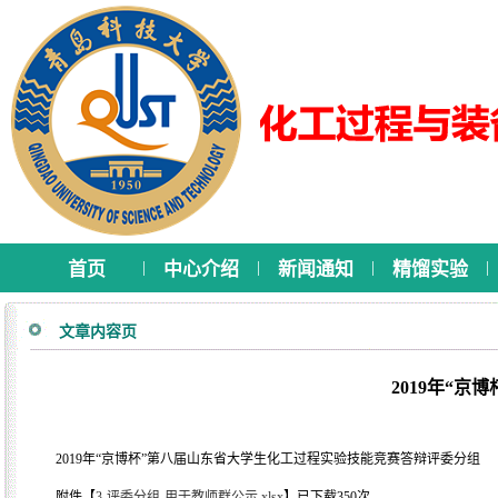
|
|
|
|
首页
中心介绍
新闻通知
精馏实验
文章内容页
2019年“
2019年“京博杯”第八届山东省大学生化工过程实验技能竞赛答辩评委分组
附件【
3-评委分组-用于教师群公示.xlsx
】
已下载
350
次